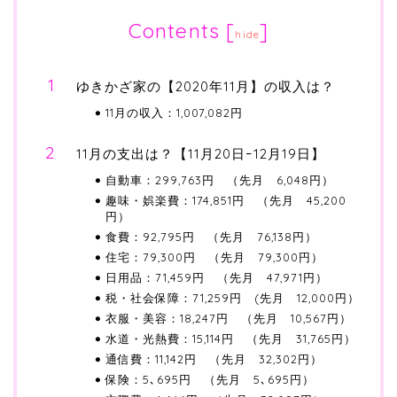
Contents
[
]
hide
ゆきかざ家の【2020年11月】の収入は？
11月の収入：1,007,082円
11月の支出は？【11月20日ｰ12月19日】
自動車：299,763円 （先月 6,048円）
趣味・娯楽費：174,851円 （先月 45,200
円）
食費：92,795円 （先月 76,138円）
住宅：79,300円 （先月 79,300円）
日用品：71,459円 （先月 47,971円）
税・社会保障：71,259円 (先月 12,000円）
衣服・美容：18,247円 （先月 10,567円）
水道・光熱費：15,114円 （先月 31,765円）
通信費：11,142円 （先月 32,302円）
保険：5､695円 （先月 5､695円）