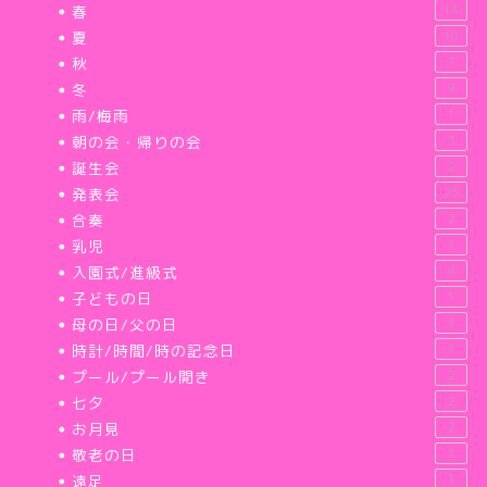
春
14
夏
10
秋
7
冬
9
雨/梅雨
1
朝の会・帰りの会
3
誕生会
2
発表会
25
合奏
2
乳児
1
入園式/進級式
4
子どもの日
1
母の日/父の日
1
時計/時間/時の記念日
1
プール/プール開き
2
七夕
2
お月見
2
敬老の日
1
遠足
1