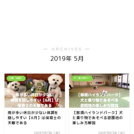
― ARCHIVES ―
2019年 5月
仕事（保育）
犬（愛犬旅行）
雨が多い休日が少ない体調を
【那須ハイランドパーク】犬
崩しやすい【6月】は保育士の
と乗り物であそべる遊園地の
天敵である
楽しみ方解説
2019/05/30（木）
2019/05/28（火）