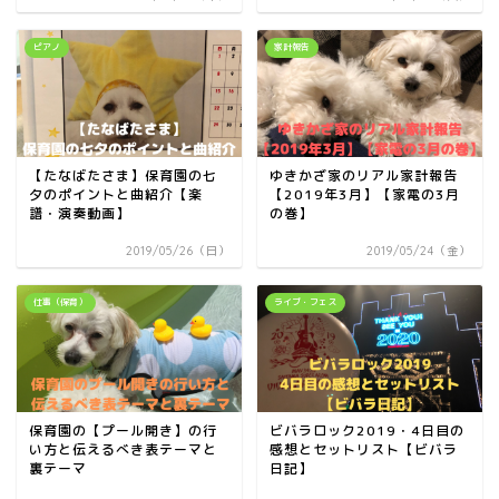
ピアノ
家計報告
【たなばたさま】保育園の七
ゆきかざ家のリアル家計報告
夕のポイントと曲紹介【楽
【2019年3月】【家電の3月
譜・演奏動画】
の巻】
2019/05/26（日）
2019/05/24（金）
仕事（保育）
ライブ・フェス
保育園の【プール開き】の行
ビバラロック2019・4日目の
い方と伝えるべき表テーマと
感想とセットリスト【ビバラ
裏テーマ
日記】