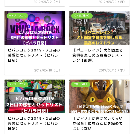
2019/05/22（水）
2019/05/20（月）
ライブ・フェス
犬（愛犬旅行）
ビバラロック2019・3日目の
【ペニーレイン】犬と個室で
感想とセットリスト【ビバラ
食事を楽しめる最高のレスト
日記】
ラン【那須】
2019/05/18（土）
2019/05/16（木）
ライブ・フェス
仕事（保育）
ビバラロック2019・2日目の
【ピアノ】が弾けないくらい
感想とセットリスト【ビバラ
で保育士になることを諦めて
日記】
ほしくない