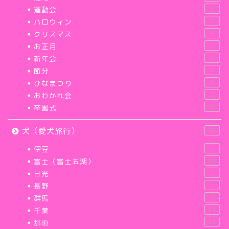
運動会
3
ハロウィン
1
クリスマス
5
お正月
2
新年会
2
節分
2
ひなまつり
1
おわかれ会
2
卒園式
18
犬（愛犬旅行）
88
伊豆
4
富士（富士五湖）
14
日光
9
長野
8
群馬
1
千葉
12
那須
12