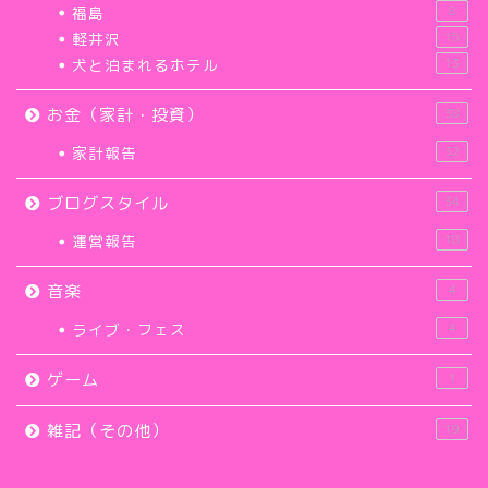
福島
8
軽井沢
15
犬と泊まれるホテル
13
お金（家計・投資）
38
家計報告
32
ブログスタイル
34
運営報告
18
音楽
4
ライブ・フェス
4
ゲーム
1
雑記（その他）
19