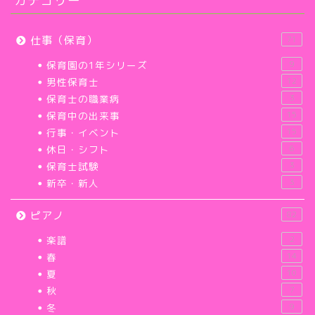
カテゴリー
仕事（保育）
71
保育園の1年シリーズ
9
男性保育士
12
保育士の職業病
3
保育中の出来事
15
行事・イベント
15
休日・シフト
6
保育士試験
3
新卒・新人
3
ピアノ
82
楽譜
2
春
14
夏
10
秋
7
冬
9