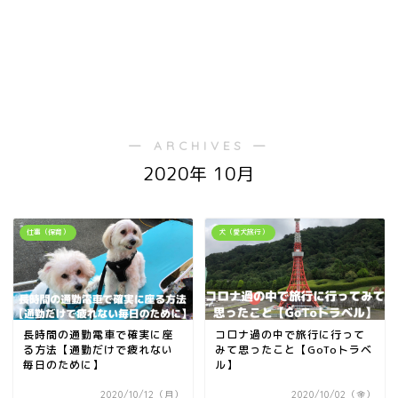
― ARCHIVES ―
2020年 10月
仕事（保育）
犬（愛犬旅行）
長時間の通勤電車で確実に座
コロナ過の中で旅行に行って
る方法【通勤だけで疲れない
みて思ったこと【GoToトラベ
毎日のために】
ル】
2020/10/12（月）
2020/10/02（金）