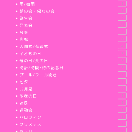
雨/梅雨
1
朝の会・帰りの会
3
誕生会
2
発表会
25
合奏
2
乳児
1
入園式/進級式
4
子どもの日
1
母の日/父の日
1
時計/時間/時の記念日
1
プール/プール開き
2
七夕
2
お月見
2
敬老の日
1
遠足
1
運動会
3
ハロウィン
1
クリスマス
5
お正月
2