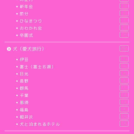
新年会
2
節分
2
ひなまつり
1
おわかれ会
2
卒園式
18
犬（愛犬旅行）
88
伊豆
4
富士（富士五湖）
14
日光
9
長野
8
群馬
1
千葉
12
那須
12
福島
8
軽井沢
15
犬と泊まれるホテル
13