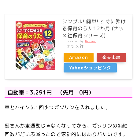
シンプル! 簡単! すぐに弾け
る保育のうた12か月 (ナツ
メ社保育シリーズ)
created by
Rinker
ナツメ社
Amazon
楽天市場
Yahooショッピング
自動車：3,291円 （先月 0円）
車とバイクに1回ずつガソリンを入れました。
奥さんが車通勤じゃなくなってから、ガソリンの補給
回数がだいぶ減ったので家計的にはありがたいです。