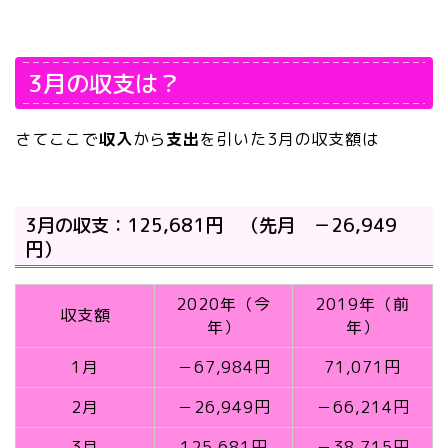
3月の収支は？
さてここで
収入
から
支出
を引いた3月の収支額は
3月の収支：125,681円 （先月 －26,949
円）
2020年（今
2019年（前
収支額
年）
年）
1月
－67,984円
71,071円
2月
－26,949円
－66,214円
3月
125,681円
－38,715円