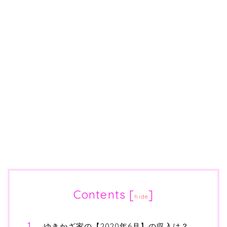
Contents
[
]
hide
ゆきかざ家の【2020年6月】の収入は？