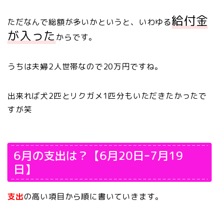
給付金
ただなんで総額が多いかというと、いわゆる
が入った
からです。
うちは夫婦2人世帯なので20万円ですね。
出来れば犬2匹とリクガメ1匹分もいただきたかったで
すが笑
6月の支出は？【6月20日ｰ7月19
日】
支出
の高い項目
から順に書いていきます。