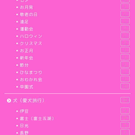
お月見
2
敬老の日
1
遠足
1
運動会
3
ハロウィン
1
クリスマス
5
お正月
2
新年会
2
節分
2
ひなまつり
1
おわかれ会
2
卒園式
18
犬（愛犬旅行）
88
伊豆
4
富士（富士五湖）
14
日光
9
長野
8