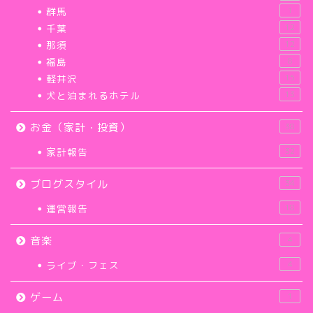
群馬
1
千葉
12
那須
12
福島
8
軽井沢
15
犬と泊まれるホテル
13
お金（家計・投資）
38
家計報告
32
ブログスタイル
34
運営報告
18
音楽
4
ライブ・フェス
4
ゲーム
1