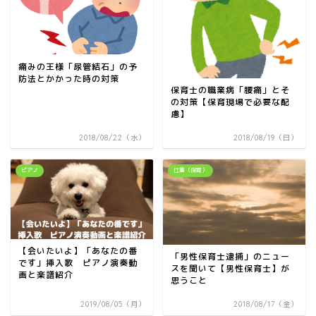
痛みの王様「尿管結石」の予
防法とかかった時の対策
保育士の職業病「腰痛」とそ
の対策【保育現場で必要な配
慮】
2018/08/22（水）
2018/08/19（日）
ピアノ
仕事（保育）
【会いたいよ】「あなたの番
「男性保育士逮捕」のニュー
です」挿入歌 ピアノ演奏動
スを聞いて【男性保育士】が
画と楽譜紹介
思うこと
2019/08/05（月）
2018/08/17（金）