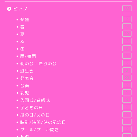
ピアノ
82
楽譜
2
春
14
夏
10
秋
7
冬
9
雨/梅雨
1
朝の会・帰りの会
3
誕生会
2
発表会
25
合奏
2
乳児
1
入園式/進級式
4
子どもの日
1
母の日/父の日
1
時計/時間/時の記念日
1
プール/プール開き
2
七夕
2