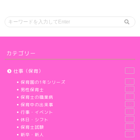
カテゴリー
仕事（保育）
71
保育園の1年シリーズ
9
男性保育士
12
保育士の職業病
3
保育中の出来事
15
行事・イベント
15
休日・シフト
6
保育士試験
3
新卒・新人
3