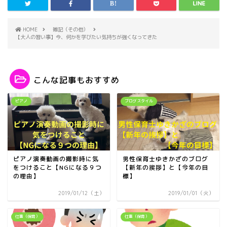
HOME
雑記（その他）
【大人の習い事】今、何かを学びたい気持ちが強くなってきた
こんな記事もおすすめ
ピアノ
ブログスタイル
ピアノ演奏動画の撮影時に気
男性保育士ゆきかざのブログ
をつけること【NGになる９つ
【新年の挨拶】と【今年の目
の理由】
標】
2019/01/12（土）
2019/01/01（火）
仕事（保育）
仕事（保育）