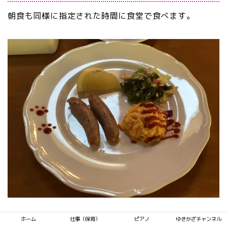
朝食も同様に指定された時間に食堂で食べます。
パンやスクランブルエッグ、ウインナーなど朝食らし
ホーム
仕事（保育）
ピアノ
ゆきかざチャンネル