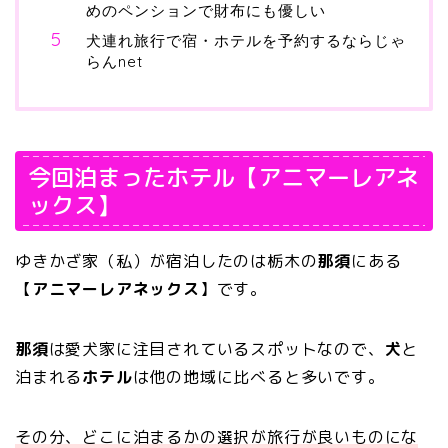
めのペンションで財布にも優しい
犬連れ旅行で宿・ホテルを予約するならじゃ
らんnet
今回泊まったホテル【アニマーレアネ
ックス】
ゆきかざ家（私）が宿泊したのは栃木の
那須
にある
【
アニマーレアネックス
】
です。
那須
は愛犬家に注目されているスポットなので、
犬
と
泊まれる
ホテル
は他の地域に比べると多いです。
その分、どこに泊まるかの選択が旅行が良いものにな