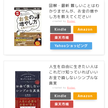
図解・最新 難しいことはわ
かりませんが、お金の増や
し方を教えてください!
created by
Rinker
Kindle
Amazon
楽天市場
Yahooショッピング
人生を自由に生きたい人は
これだけ知っていればいい
お金で損しないシンプルな
真実
created by
Rinker
Kindle
Amazon
楽天市場