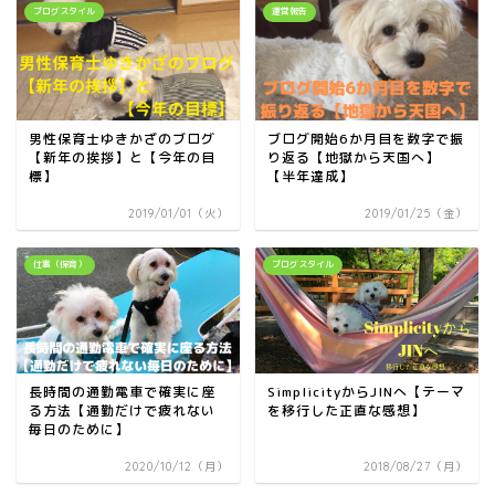
ブログスタイル
運営報告
男性保育士ゆきかざのブログ
ブログ開始6か月目を数字で振
【新年の挨拶】と【今年の目
り返る【地獄から天国へ】
標】
【半年達成】
2019/01/01（火）
2019/01/25（金）
仕事（保育）
ブログスタイル
長時間の通勤電車で確実に座
SimplicityからJINへ【テーマ
る方法【通勤だけで疲れない
を移行した正直な感想】
毎日のために】
2020/10/12（月）
2018/08/27（月）