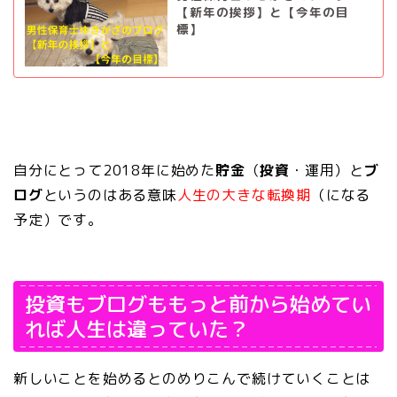
【新年の挨拶】と【今年の目
標】
自分にとって2018年に始めた
貯金
（
投資
・運用）と
ブ
ログ
というのはある意味
人生の大きな転換期
（になる
予定）です。
投資もブログももっと前から始めてい
れば人生は違っていた？
新しいことを始めるとのめりこんで続けていくことは