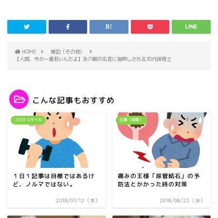
HOME
雑記（その他）
【人間、今が一番若いんだよ】永六輔の名言に後押しされる30代保育士
こんな記事もおすすめ
ブログスタイル
仕事（保育）
１日１記事は目標ではあるけ
痛みの王様「尿管結石」の予
ど、ノルマではない。
防法とかかった時の対策
2018/07/12（木）
2018/08/22（水）