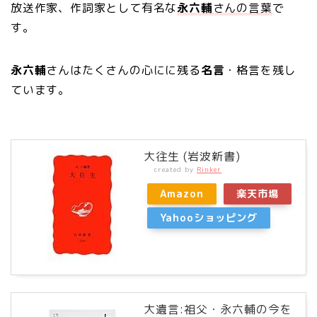
放送作家、作詞家として有名な
永六輔
さんの言葉
で
す。
永六輔
さんはたくさんの心にに残る
名言
・格言を残し
ています。
大往生 (岩波新書)
created by
Rinker
Amazon
楽天市場
Yahooショッピング
大遺言:祖父・永六輔の今を