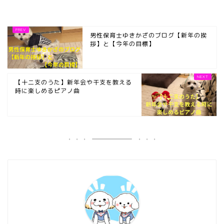
男性保育士ゆきかざのブログ【新年の挨
拶】と【今年の目標】
【十二支のうた】新年会や干支を教える
時に楽しめるピアノ曲