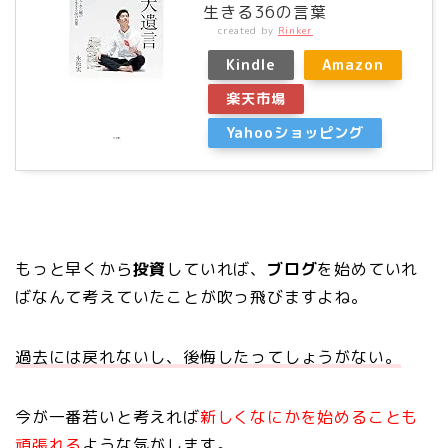
生きる36の言葉
created by
Rinker
Kindle
Amazon
楽天市場
Yahooショッピング
もっと早くから
投資
していれば、
ブログ
を始めていれ
ばなんて考えていたことが吹っ飛びますよね。
過去には戻れないし、後悔したってしょうがない。
今が一番若いと考えれば
新しくなにかを始めることも
頑張れる
ような気がします。