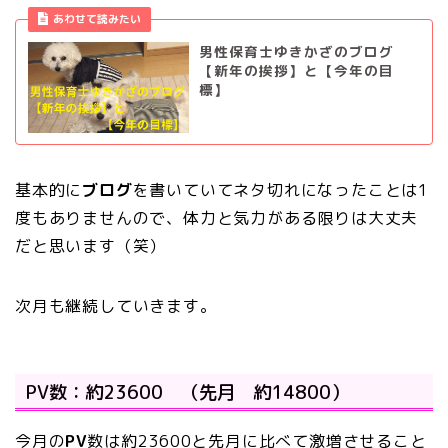
あわせて読みたい
男性保育士ゆきかざのブログ
【新年の挨拶】と【今年の目
標】
基本的に
ブログ
を書いていてネタ切れになったことは1
度もありませんので、体力と気力がある限りは大丈夫
だと思います（笑）
次月も継続していきます。
PV数：約23600 （先月 約14800）
今月の
PV
数は約23600と先月に比べて激増させること