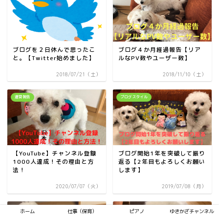
ブログを２日休んで思ったこ
ブログ４か月経過報告【リア
と。【Twitter始めました】
ルなPV数やユーザー数】
2018/07/21（土）
2018/11/10（土）
運営報告
ブログスタイル
【YouTube】チャンネル登録
ブログ開始1年を突破して振り
1000人達成！その理由と方
返る【2年目もよろしくお願い
法！
します】
2020/07/07（火）
2019/07/08（月）
ブログスタイル
運営報告
ホーム
仕事（保育）
ピアノ
ゆきかざチャンネル