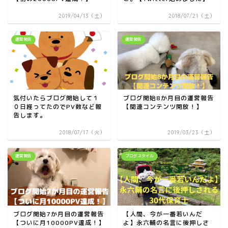
2019/04/13（土）
2018/07/21（土）
運営報告
運営報告
気付いたらブログ開始して１
ブログ開始8か月目の運営報告
０日経ってたのでPV数など報
【関連コンテンツ開放！】
告します。
2018/07/17（火）
2019/03/23（土）
運営報告
ブログスタイル
ブログ開始7か月目の運営報告
【人間、今が一番若いんだ
【ついに月10000PV達成！】
よ】永六輔の名言に後押しさ