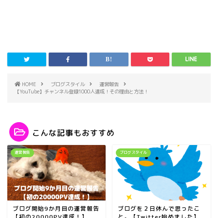
HOME
ブログスタイル
運営報告
【YouTube】チャンネル登録1000人達成！その理由と方法！
こんな記事もおすすめ
運営報告
ブログスタイル
ブログ開始9か月目の運営報告
ブログを２日休んで思ったこ
【初の20000PV達成！】
と。【Twitter始めました】