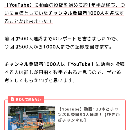
【
YouTube
】に動画の投稿を始めて約1年半が経ち、つ
いに目標としていた
チャンネル登録
者
1000人
を達成す
ることが出来ました！
前回は500人達成までのレポートを書きましたので、
今回は500人から
1000人
までの記録を書きます。
チャンネル登録
者
1000人
は【
YouTube
】に動画を投稿
する人は誰もが目指す数字であると思うので、ぜひ参
考にしてもらえればと思います。
あわせて読みたい
【YouTube】動画100本とチャ
ンネル登録80人達成！【ゆきか
ざチャンネル】