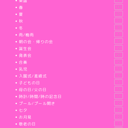
楽譜
春
14
夏
10
秋
7
冬
9
雨/梅雨
1
朝の会・帰りの会
3
誕生会
2
発表会
25
合奏
2
乳児
1
入園式/進級式
4
子どもの日
1
母の日/父の日
1
時計/時間/時の記念日
1
プール/プール開き
2
七夕
2
お月見
2
敬老の日
1