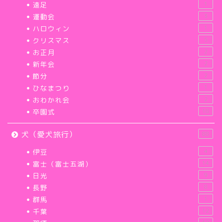
遠足
1
運動会
3
ハロウィン
1
クリスマス
5
お正月
2
新年会
2
節分
2
ひなまつり
1
おわかれ会
2
卒園式
18
犬（愛犬旅行）
88
伊豆
4
富士（富士五湖）
14
日光
9
長野
8
群馬
1
千葉
12