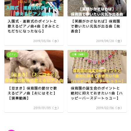
入園式・進級式のポイントと
【笑顔がかさなれば】保育園
歌えるピアノ曲4曲【きみとと
で歌いたい元気が出る曲【発
もだちになったなら】
表会】
2019/03/06（水）
2019/09/20（金）
ピアノ
仕事（保育）
【豆まき】保育園の節分で歌
保育園の誕生会のポイントと
えるピアノ曲【おにはそと】
絶対に抑えておきたい1曲【ハ
【演奏動画】
ッピーバースデートゥユー】
2019/01/05（土）
2019/02/06（水）