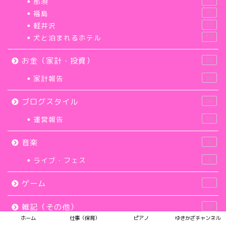
那須
12
福島
8
軽井沢
15
犬と泊まれるホテル
13
お金（家計・投資）
38
家計報告
32
ブログスタイル
34
運営報告
18
音楽
4
ライブ・フェス
4
ゲーム
1
雑記（その他）
19
ホーム
仕事（保育）
ピアノ
ゆきかざチャンネル