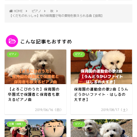
HOME
ピアノ
秋
【くだものれっしゃ】秋の保育園で旬の果物を教えられる曲【食育】
こんな記事もおすすめ
ピアノ
ピアノ
【よろこびのうた】保育園の
保育園の運動会の歌2曲【うん
卒園式で保護者と保育者も歌
どうかいファイト・はしるの
えるピアノ曲
大すき】
2019/06/16（日）
2019/08/17（土）
仕事（保育）
ピアノ