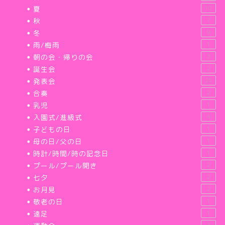
夏
10
秋
7
冬
9
雨/梅雨
1
朝の会・帰りの会
3
誕生会
2
発表会
25
合奏
2
乳児
1
入園式/進級式
4
子どもの日
1
母の日/父の日
1
時計/時間/時の記念日
1
プール/プール開き
2
七夕
2
お月見
2
敬老の日
1
遠足
1