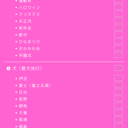
運動会
3
ハロウィン
1
クリスマス
5
お正月
2
新年会
2
節分
2
ひなまつり
1
おわかれ会
2
卒園式
18
犬（愛犬旅行）
88
伊豆
4
富士（富士五湖）
14
日光
9
長野
8
群馬
1
千葉
12
那須
12
福島
8