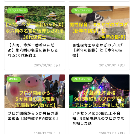
ブログスタイル
ブログスタイル
【人間、今が一番若いんだ
男性保育士ゆきかざのブログ
よ】永六輔の名言に後押しさ
【新年の挨拶】と【今年の目
れる30代保育士
標】
2019/01/02（水）
2019/01/01（火）
運営報告
ブログスタイル
ブログ開始から５か月目の運
アドセンスに20回以上不合
営報告【記事数やPV数など】
格、90記事超えのブログでも
合格した話
2018/12/29（土）
2018/12/16（日）