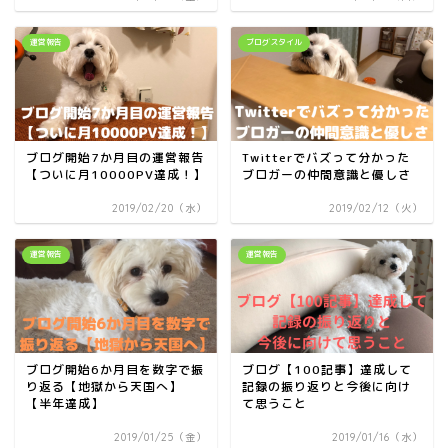
運営報告
ブログスタイル
ブログ開始7か月目の運営報告
Twitterでバズって分かった
【ついに月10000PV達成！】
ブロガーの仲間意識と優しさ
2019/02/20（水）
2019/02/12（火）
運営報告
運営報告
ブログ開始6か月目を数字で振
ブログ【100記事】達成して
り返る【地獄から天国へ】
記録の振り返りと今後に向け
【半年達成】
て思うこと
2019/01/25（金）
2019/01/16（水）