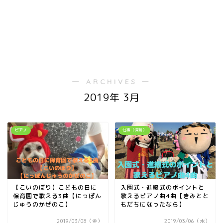
― ARCHIVES ―
2019年 3月
ピアノ
仕事（保育）
【こいのぼり】こどもの日に
入園式・進級式のポイントと
保育園で歌える3曲【にっぽん
歌えるピアノ曲4曲【きみとと
じゅうのかぜのこ】
もだちになったなら】
2019/03/08（金）
2019/03/06（水）