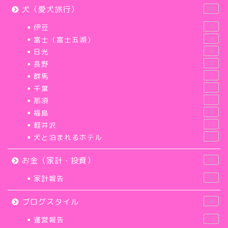
犬（愛犬旅行）
88
伊豆
4
富士（富士五湖）
14
日光
9
長野
8
群馬
1
千葉
12
那須
12
福島
8
軽井沢
15
犬と泊まれるホテル
13
お金（家計・投資）
38
家計報告
32
ブログスタイル
34
運営報告
18