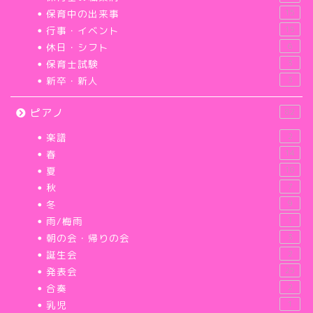
保育中の出来事
15
行事・イベント
15
休日・シフト
6
保育士試験
3
新卒・新人
3
ピアノ
82
楽譜
2
春
14
夏
10
秋
7
冬
9
雨/梅雨
1
朝の会・帰りの会
3
誕生会
2
発表会
25
合奏
2
乳児
1