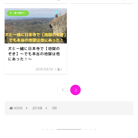
犬（愛犬旅行）
犬と一緒に日本寺で【地獄の
ぞき】～でも本当の地獄は他
にあった！～
2019/03/01（金）
1
2
HOME
2019年
3月