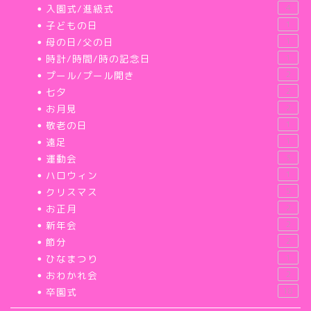
入園式/進級式
4
子どもの日
1
母の日/父の日
1
時計/時間/時の記念日
1
プール/プール開き
2
七夕
2
お月見
2
敬老の日
1
遠足
1
運動会
3
ハロウィン
1
クリスマス
5
お正月
2
新年会
2
節分
2
ひなまつり
1
おわかれ会
2
卒園式
18